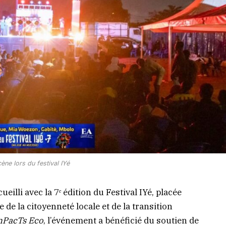
ène lors du festival IYé
illi avec la 7ᵉ édition du Festival IYé, placée
de la citoyenneté locale et de la transition
nPacTs Eco
, l’événement a bénéficié du soutien de