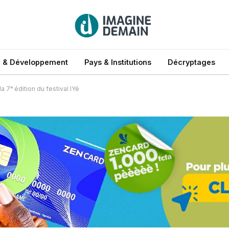
 & Développement
Pays & Institutions
Décryptages
la 7ᵉ édition du festival IYé