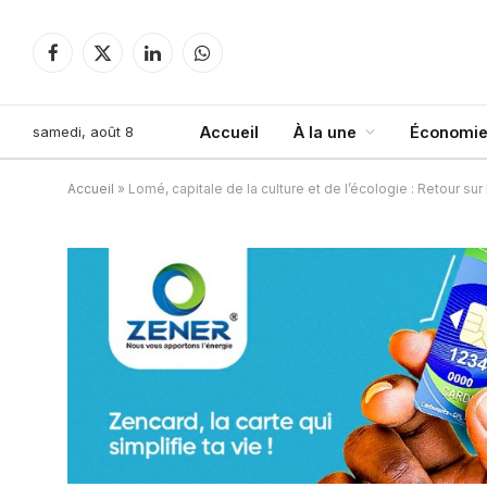
Facebook
X
LinkedIn
WhatsApp
(Twitter)
samedi, août 8
Accueil
À la une
Économie
Accueil
»
Lomé, capitale de la culture et de l’écologie : Retour sur 