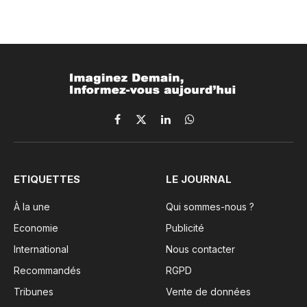
L’attractivité résidentielle :
levier stratégique pour
valoriser et transformer les
territoires
By
Cyrille Djami
27 février 2025
Updated:
27 juillet 2026
7 Mins Read
DÉCRYPTAGES