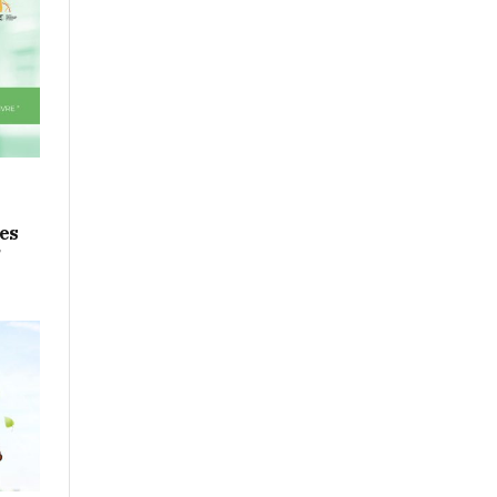
ges
7