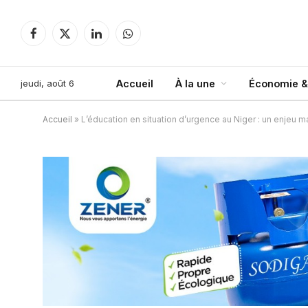
Facebook
X
LinkedIn
WhatsApp
(Twitter)
jeudi, août 6
Accueil
À la une
Économie &
Accueil
»
L’éducation en situation d’urgence au Niger : un enjeu m