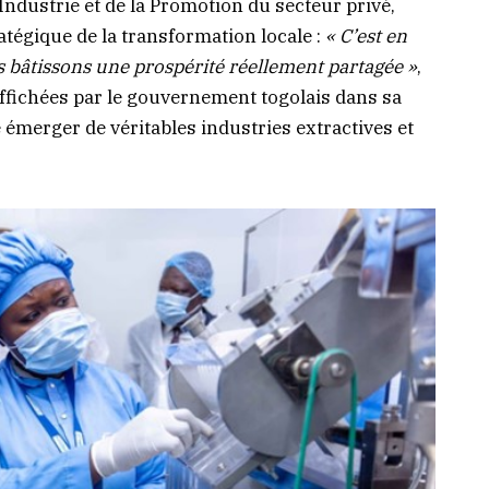
’Industrie et de la Promotion du secteur privé,
atégique de la transformation locale :
« C’est en
 bâtissons une prospérité réellement partagée »
,
 affichées par le gouvernement togolais dans sa
e émerger de véritables industries extractives et