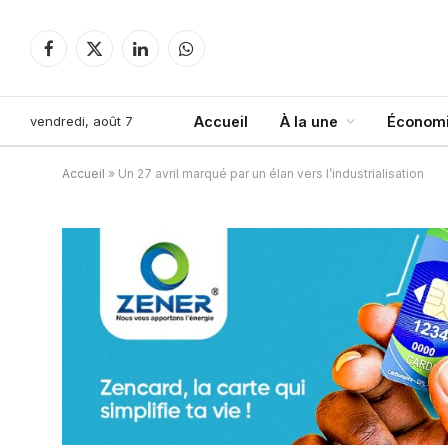
Facebook
X
LinkedIn
WhatsApp
(Twitter)
vendredi, août 7
Accueil
À la une
Économi
Accueil
»
Un 27 avril marqué par un élan vers l’industrialisation