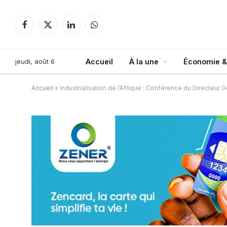
Facebook
X
LinkedIn
WhatsApp
(Twitter)
jeudi, août 6
Accueil
À la une
Économie &
Accueil
»
Industrialisation de l’Afrique : Conférence du Directeur