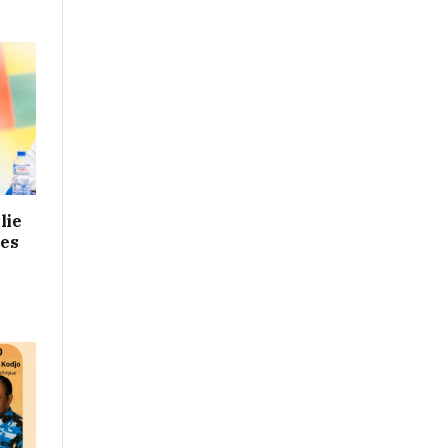
lie
les