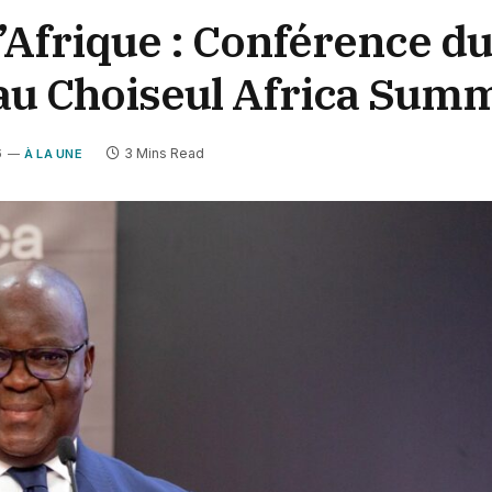
l’Afrique : Conférence d
au Choiseul Africa Summ
6
3 Mins Read
À LA UNE