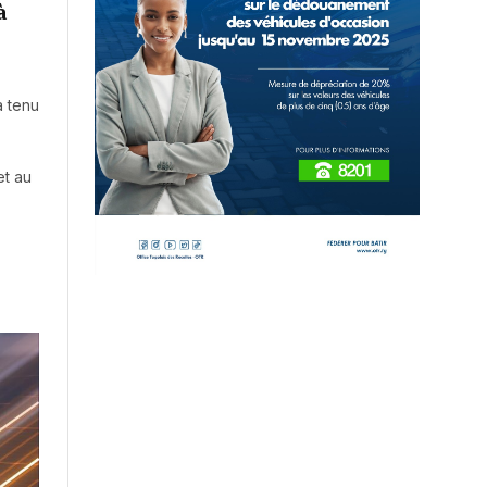
à
a tenu
et au