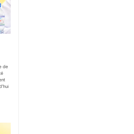
re de
té
ent
d’hui