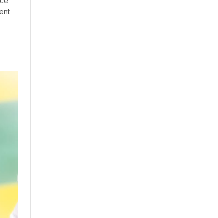
ncé
ent