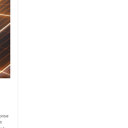
orise
t