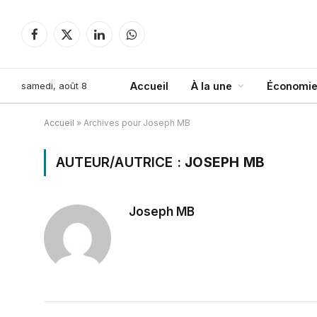
Facebook
X
LinkedIn
WhatsApp
(Twitter)
samedi, août 8
Accueil
À la une
Économie
Accueil
»
Archives pour Joseph MB
AUTEUR/AUTRICE :
JOSEPH MB
Joseph MB