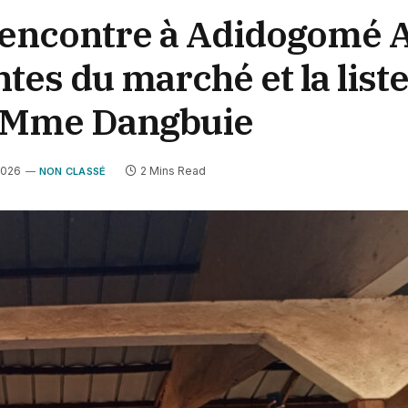
Rencontre à Adidogomé 
es du marché et la list
r Mme Dangbuie
 2026
2 Mins Read
NON CLASSÉ