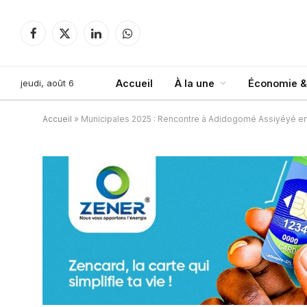
Facebook
X
LinkedIn
WhatsApp
(Twitter)
jeudi, août 6
Accueil
À la une
Économie &
Accueil
»
Municipales 2025 : Rencontre à Adidogomé Assiyéyé en