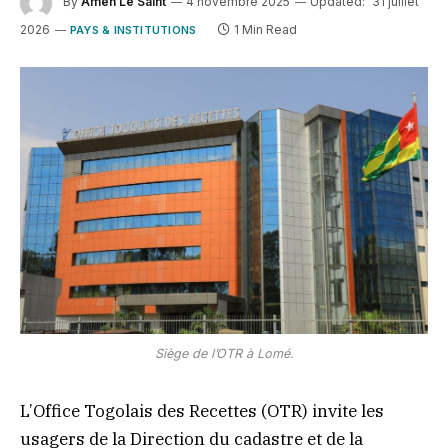
By
Amen Le Saint
4 novembre 2025
Updated:
31 juillet
2026
1 Min Read
PAYS & INSTITUTIONS
Siège de l’OTR à Lomé.
L’Office Togolais des Recettes (OTR) invite les
usagers de la Direction du cadastre et de la