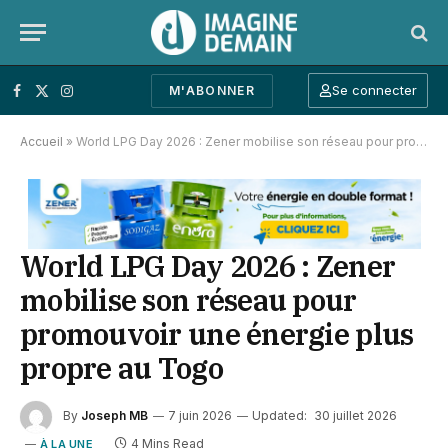
Se connecter
M'ABONNER
Facebook
X (Twitter)
Instagram
Accueil
»
World LPG Day 2026 : Zener mobilise son réseau pour promouvoir une énergie plus propre au Togo
World LPG Day 2026 : Zener
mobilise son réseau pour
promouvoir une énergie plus
propre au Togo
By
Joseph MB
7 juin 2026
Updated:
30 juillet 2026
4 Mins Read
À LA UNE