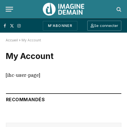
Se connecter
M'ABONNER
Facebook
X (Twitter)
Instagram
Accueil
»
My Account
My Account
[ihc-user-page]
RECOMMANDÉS