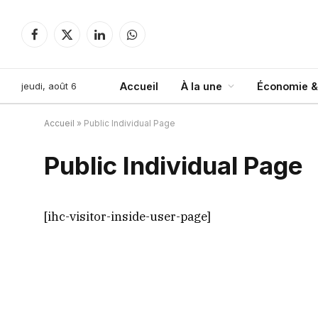
Facebook
X
LinkedIn
WhatsApp
(Twitter)
jeudi, août 6
Accueil
À la une
Économie &
Accueil
»
Public Individual Page
Public Individual Page
[ihc-visitor-inside-user-page]