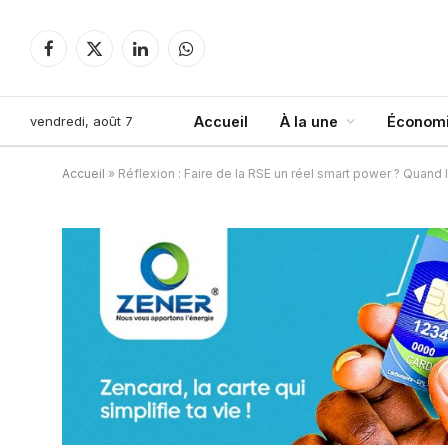
Facebook
X
LinkedIn
WhatsApp
(Twitter)
vendredi, août 7
Accueil
À la une
Économi
Accueil
»
Réflexion : Faire de la RSE un réel smart power ? Quand 