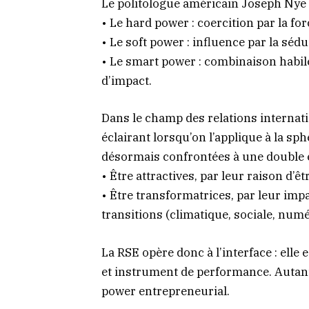
Le politologue américain Joseph Nye a
• Le hard power : coercition par la f
• Le soft power : influence par la séduc
• Le smart power : combinaison habil
d’impact.
Dans le champ des relations internatio
éclairant lorsqu’on l’applique à la sp
désormais confrontées à une double 
• Être attractives, par leur raison d’
• Être transformatrices, par leur impa
transitions (climatique, sociale, numé
La RSE opère donc à l’interface : elle es
et instrument de performance. Autant
power entrepreneurial.