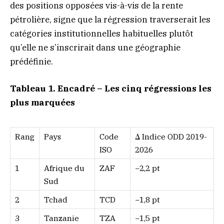
des positions opposées vis-à-vis de la rente
pétrolière, signe que la régression traverserait les
catégories institutionnelles habituelles plutôt
qu’elle ne s’inscrirait dans une géographie
prédéfinie.
Tableau 1. Encadré – Les cinq régressions les
plus marquées
Rang
Pays
Code
Δ Indice ODD 2019-
ISO
2026
1
Afrique du
ZAF
−2,2 pt
Sud
2
Tchad
TCD
−1,8 pt
3
Tanzanie
TZA
−1,5 pt