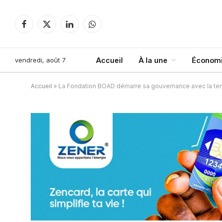
Facebook
X
LinkedIn
WhatsApp
(Twitter)
vendredi, août 7
Accueil
À la une
Économi
Accueil
»
La Fondation BOAD démarre sa gouvernance avec la tenu