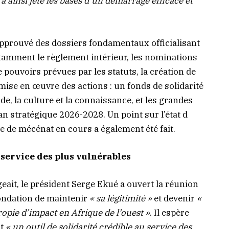
a ainsi jeté les bases d’un démarrage efficace et
pprouvé des dossiers fondamentaux officialisant
notamment le règlement intérieur, les nominations
e pouvoirs prévues par les statuts, la création de
mise en œuvre des actions : un fonds de solidarité
de, la culture et la connaissance, et les grandes
an stratégique 2026-2028. Un point sur l’état d
 de mécénat en cours a également été fait.
 service des plus vulnérables
geait, le président Serge Ekué a ouvert la réunion
ondation de maintenir
« sa légitimité »
et devenir
«
opie d’impact en Afrique de l’ouest »
. Il espère
nt
« un outil de solidarité crédible au service des