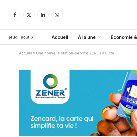
Facebook
X
LinkedIn
WhatsApp
(Twitter)
jeudi, août 6
Accueil
À la une
Économie &
Accueil
»
Une nouvelle station-service ZENER à Blitta