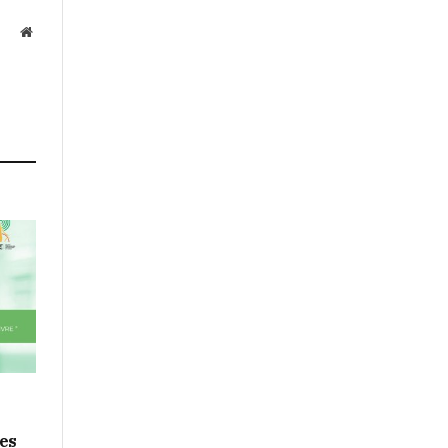
Website
ges