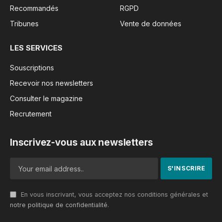
Thierry Hot (à gauche) et Paule Renée Etogo Ebongué.
À l’occasion de sa 11e édition à Bruxelles, le
Rebranding Africa Forum a officiellement vu la
transmission de sa direction. Thierry Hot a passé
le flambeau à Paule Renée Etogo Ebongué, devant
les participants et partenaires, marquant un
tournant symbolique dans l’histoire du Forum.
Le vendredi 10 octobre, la 11e édition du