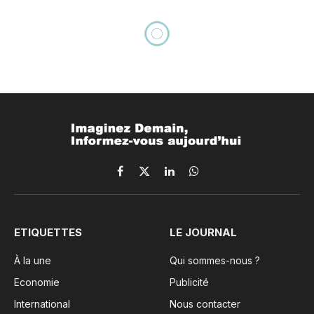
Rebranding Africa Forum :
entre héritage et renouveau,
Thierry Hot passe le flambeau
By
Cyrille Djami
12 novembre 2025
Updated:
31 juillet
2026
4 Mins Read
ACTEURS & INITIATIVES