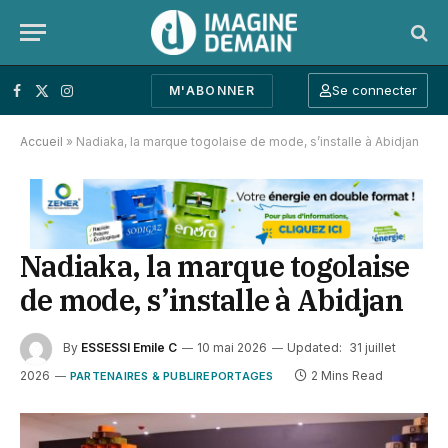
Se connecter
M'ABONNER
Facebook
X (Twitter)
Instagram
Accueil
»
Nadiaka, la marque togolaise de mode, s’installe à Abidjan
Nadiaka, la marque togolaise
de mode, s’installe à Abidjan
By
ESSESSI Emile C
10 mai 2026
Updated:
31 juillet
2026
2 Mins Read
PARTENAIRES & PUBLIREPORTAGES