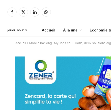
Facebook
X
LinkedIn
WhatsApp
(Twitter)
jeudi, août 6
Accueil
À la une
Économie &
Accueil
»
Mobile banking : MyCoris et Pi-Coris, deux solutions dig