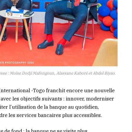
resse : Moïse Dodji Mafongoun, Alassane Kaboré et Abdel Biyao.
International -Togo franchit encore une nouvelle
avec les objectifs suivants : innover, moderniser
iter l’utilisation de la banque au quotidien,
ndre les services bancaires plus accessibles.
 de fond : la banque ne se visite plus